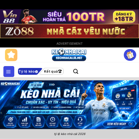
ADVERTISEMENT
Bỏ
qua
nội
dung
Tỷ lệ kèo
Kết quả
tỷ lệ kèo nhà cái 2026