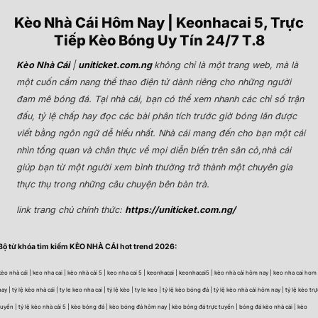
Kèo Nhà Cái Hôm Nay | Keonhacai 5, Trực
Tiếp Kèo Bóng Uy Tín 24/7 T.8
Kèo Nhà Cái
|
uniticket.com.ng
không chỉ là một trang web, mà là
một cuốn cẩm nang thể thao điện tử dành riêng cho những người
đam mê bóng đá. Tại nhà cái, bạn có thể xem nhanh các chỉ số trận
đấu, tỷ lệ chấp hay đọc các bài phân tích trước giờ bóng lăn được
viết bằng ngôn ngữ dễ hiểu nhất. Nhà cái mang đến cho bạn một cái
nhìn tổng quan và chân thực về mọi diễn biến trên sân cỏ,nhà cái
giúp bạn từ một người xem bình thường trở thành một chuyên gia
thực thụ trong những câu chuyện bên bàn trà.
link trang chủ chính thức:
https://uniticket.com.ng/
Bộ từ khóa tìm kiếm KÈO NHÀ CÁI hot trend 2026:
kèo nhà cái | keo nha cai | kèo nhà cái 5 | keo nha cai 5 | keonhacai | keonhacai5 | kèo nhà cái hôm nay | keo nha cai hom
nay | tỷ lệ kèo nhà cái | ty le keo nha cai | tỷ lệ kèo | ty le keo | tỷ lệ kèo bóng đá | tỷ lệ kèo nhà cái hôm nay | tỷ lệ kèo trự
tuyến | tỷ lệ kèo nhà cái 5 | kèo bóng đá | kèo bóng đá hôm nay | kèo bóng đá trực tuyến | bóng đá kèo nhà cái | kèo