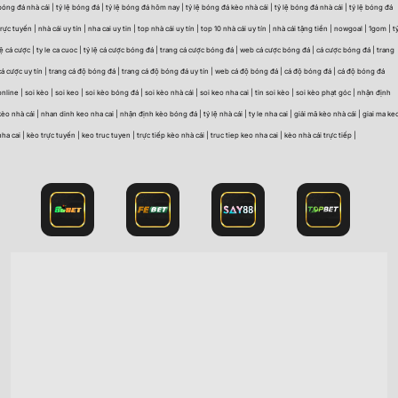
bóng đá nhà cái | tỷ lệ bóng đá | tỷ lệ bóng đá hôm nay | tỷ lệ bóng đá kèo nhà cái | tỷ lệ bóng đá nhà cái | tỷ lệ bóng đá
trực tuyến | nhà cái uy tín | nha cai uy tin | top nhà cái uy tín | top 10 nhà cái uy tín | nhà cái tặng tiền | nowgoal | 1gom | t
lệ cá cược | ty le ca cuoc | tỷ lệ cá cược bóng đá | trang cá cược bóng đá | web cá cược bóng đá | cá cược bóng đá | trang
cá cược uy tín | trang cá độ bóng đá | trang cá độ bóng đá uy tín | web cá độ bóng đá | cá độ bóng đá | cá độ bóng đá
online | soi kèo | soi keo | soi kèo bóng đá | soi kèo nhà cái | soi keo nha cai | tin soi kèo | soi kèo phạt góc | nhận định
kèo nhà cái | nhan dinh keo nha cai | nhận định kèo bóng đá | tỷ lệ nhà cái | ty le nha cai | giải mã kèo nhà cái | giai ma ke
nha cai | kèo trực tuyến | keo truc tuyen | trực tiếp kèo nhà cái | truc tiep keo nha cai | kèo nhà cái trực tiếp |
Trận Hot
Tất cả giải đấu
TL Malaysia
Sky88
Kèo TT
Xem bóng
Hôm nay
Ngày mai
09/08