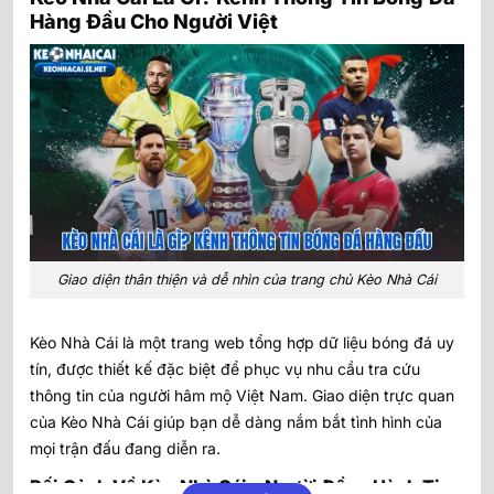
Hàng Đầu Cho Người Việt
Giao diện thân thiện và dễ nhìn của trang chủ Kèo Nhà Cái
Kèo Nhà Cái là một trang web tổng hợp dữ liệu bóng đá uy
tín, được thiết kế đặc biệt để phục vụ nhu cầu tra cứu
thông tin của người hâm mộ Việt Nam. Giao diện trực quan
của Kèo Nhà Cái giúp bạn dễ dàng nắm bắt tình hình của
mọi trận đấu đang diễn ra.
Bối Cảnh Về Kèo Nhà Cái – Người Đồng Hành Tin