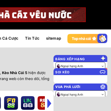
m Cá Cược
Tin Tức
sitemap
BẢNG XẾP HẠNG
Ngoại hạng Anh
SOI KÈO
n,
Kèo Nhà Cái 5
hiện được
trang web còn theo dõi, tổng
VUA PHÁ LƯỚI
Ngoại hạng Anh