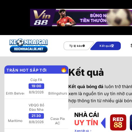
Bỏ
qua
Tỷ lệ kèo
Kết quả
nội
dung
Kết quả
TRẬN HOT SẮP TỚI
Cúp FA
Kết quả bóng đá
luôn trở thà
19:00
8/9/2026
xem là nguồn tin uy tín nhờ cu
Erith Belvedere
Billingshurst
hợp thông tin từ nhiều giải bón
VĐQG Bồ
Đào Nha
NHÀ CÁI
21:30
Casa Pia
UY TÍN
Maritimo
8/8/2026
AC
Xem tất cả