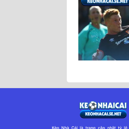
Nhằm đảm bảo người hâm
Kèo Nhà Cái
là trang cập nhật tỷ lệ