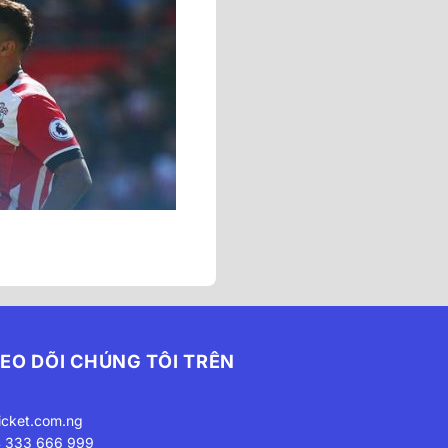
EO DÕI CHÚNG TÔI TRÊN
ticket.com.ng
quả bóng đá
chỉ trong vài
 333 666 999