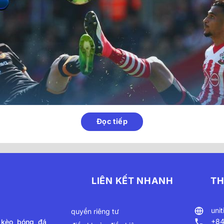
Đọc tiếp
LIÊN KẾT NHANH
TH
Giới thiệu mục kết quả bóng đá chi tiết
uni
quyền riêng tư
 mộ nắm bắt thông tin kịp thời, hệ thống luôn cập nhật
kết 
+84
 kèo bóng đá