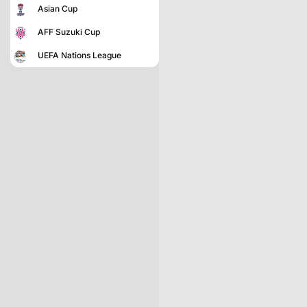
Asian Cup
AFF Suzuki Cup
UEFA Nations League