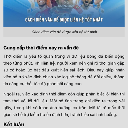
Cách diễn văn để được liên hệ tốt nhất
Cung cấp thời điểm xảy ra vấn đề
Thời điểm là yếu tố quan trọng vì dữ liệu bóng đá biến động
theo từng phút. Khi
liên hệ
, người xem nên ghi rõ thời gian gặp
sự cố hoặc lúc bắt đầu xuất hiện sai lệch. Điều này giúp nhân
viên hỗ trợ xác định chính xác log hệ thống để đối chiếu, thông
tin càng cụ thể, tốc độ phản hồi càng cao.
Ngoài ra, việc xác định thời điểm còn giúp phân biệt lỗi hiển thị
tạm thời với lỗi dữ liệu. Một số tình trạng chỉ diễn ra trong vài
giây, trong khi số khác ảnh hưởng cả trận. Mô tả rõ mốc thời
gian sẽ hỗ trợ kiểm tra ổn định hơn, tránh hiểu sai tình huống.
Kết luận