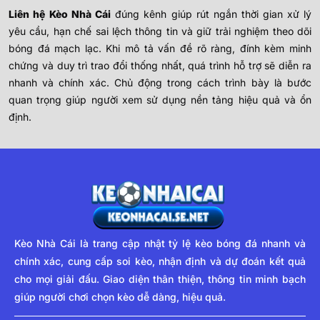
Liên hệ
Kèo Nhà Cái
đúng kênh giúp rút ngắn thời gian xử lý
yêu cầu, hạn chế sai lệch thông tin và giữ trải nghiệm theo dõi
bóng đá mạch lạc. Khi mô tả vấn đề rõ ràng, đính kèm minh
chứng và duy trì trao đổi thống nhất, quá trình hỗ trợ sẽ diễn ra
nhanh và chính xác. Chủ động trong cách trình bày là bước
quan trọng giúp người xem sử dụng nền tảng hiệu quả và ổn
định.
Kèo Nhà Cái
là trang cập nhật tỷ lệ kèo bóng đá nhanh và
chính xác, cung cấp soi kèo, nhận định và dự đoán kết quả
cho mọi giải đấu. Giao diện thân thiện, thông tin minh bạch
giúp người chơi chọn kèo dễ dàng, hiệu quả.