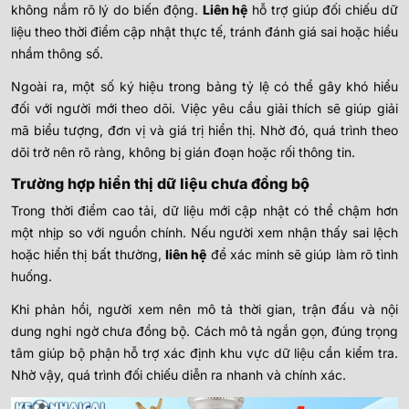
không nắm rõ lý do biến động.
Liên hệ
hỗ trợ giúp đối chiếu dữ
liệu theo thời điểm cập nhật thực tế, tránh đánh giá sai hoặc hiểu
nhầm thông số.
Ngoài ra, một số ký hiệu trong bảng tỷ lệ có thể gây khó hiểu
đối với người mới theo dõi. Việc yêu cầu giải thích sẽ giúp giải
mã biểu tượng, đơn vị và giá trị hiển thị. Nhờ đó, quá trình theo
dõi trở nên rõ ràng, không bị gián đoạn hoặc rối thông tin.
Trường hợp hiển thị dữ liệu chưa đồng bộ
Trong thời điểm cao tải, dữ liệu mới cập nhật có thể chậm hơn
một nhịp so với nguồn chính. Nếu người xem nhận thấy sai lệch
hoặc hiển thị bất thường,
liên hệ
để xác minh sẽ giúp làm rõ tình
huống.
Khi phản hồi, người xem nên mô tả thời gian, trận đấu và nội
dung nghi ngờ chưa đồng bộ. Cách mô tả ngắn gọn, đúng trọng
tâm giúp bộ phận hỗ trợ xác định khu vực dữ liệu cần kiểm tra.
Nhờ vậy, quá trình đối chiếu diễn ra nhanh và chính xác.