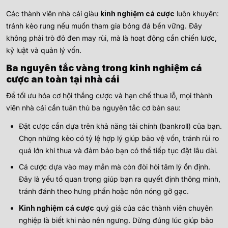
Các thành viên nhà cái giàu
kinh nghiệm cá cược
luôn khuyên:
tránh kèo rung nếu muốn tham gia bóng đá bền vững. Đây
không phải trò đỏ đen may rủi, mà là hoạt động cần chiến lược,
kỷ luật và quản lý vốn.
Ba nguyên tắc vàng trong kinh nghiệm cá
cược an toàn tại nhà cái
Để tối ưu hóa cơ hội thắng cược và hạn chế thua lỗ, mọi thành
viên nhà cái cần tuân thủ ba nguyên tắc cơ bản sau:
Đặt cược cần dựa trên khả năng tài chính (bankroll) của bạn.
Chọn những kèo có tỷ lệ hợp lý giúp bảo vệ vốn, tránh rủi ro
quá lớn khi thua và đảm bảo bạn có thể tiếp tục đặt lâu dài.
Cá cược dựa vào may mắn mà còn đòi hỏi tâm lý ổn định.
Đây là yếu tố quan trọng giúp bạn ra quyết định thông minh,
tránh đánh theo hưng phấn hoặc nôn nóng gỡ gạc.
Kinh nghiệm cá cược
quý giá của các thành viên chuyên
nghiệp là biết khi nào nên ngưng. Dừng đúng lúc giúp bảo