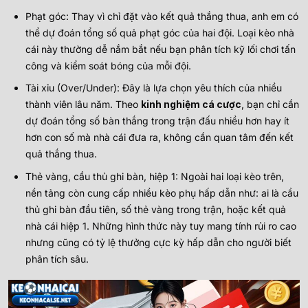
Phạt góc: Thay vì chỉ đặt vào kết quả thắng thua, anh em có
thể dự đoán tổng số quả phạt góc của hai đội. Loại kèo nhà
cái này thường dễ nắm bắt nếu bạn phân tích kỹ lối chơi tấn
công và kiểm soát bóng của mỗi đội.
Tài xỉu (Over/Under): Đây là lựa chọn yêu thích của nhiều
thành viên lâu năm. Theo
kinh nghiệm cá cược
, bạn chỉ cần
dự đoán tổng số bàn thắng trong trận đấu nhiều hơn hay ít
hơn con số mà nhà cái đưa ra, không cần quan tâm đến kết
quả thắng thua.
Thẻ vàng, cầu thủ ghi bàn, hiệp 1: Ngoài hai loại kèo trên,
nền tảng còn cung cấp nhiều kèo phụ hấp dẫn như: ai là cầu
thủ ghi bàn đầu tiên, số thẻ vàng trong trận, hoặc kết quả
nhà cái hiệp 1. Những hình thức này tuy mang tính rủi ro cao
nhưng cũng có tỷ lệ thưởng cực kỳ hấp dẫn cho người biết
phân tích sâu.