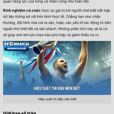
quan năng lực của từng cá nhân cũng như toàn đội.
Kinh nghiệm cá cược
thực sự giá trị khi người chơi biết kết hợp
dữ liệu thống kê với tình hình thực tế. Chẳng hạn như chấn
thương, đội hình nhà cái ra sân, hoặc các yếu tố tác động từ bên
ngoài như thời tiết và sân khách. Những phân tích này sẽ là cơ
sở giúp anh em lựa chọn kèo phù hợp và giảm thiểu rủi ro.
Hiệu suất thi đấu nên biết
Giới hạn số trận