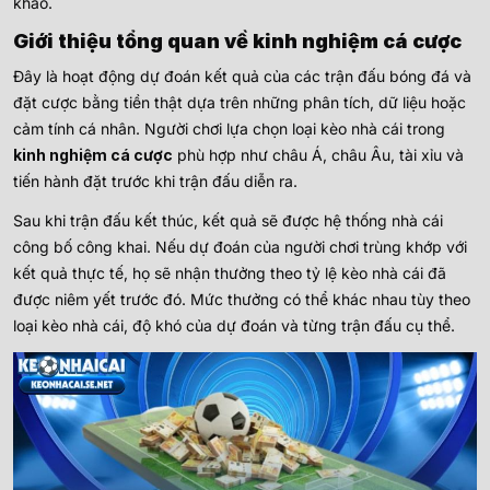
khảo.
Giới thiệu tổng quan về kinh nghiệm cá cược
Đây là hoạt động dự đoán kết quả của các trận đấu bóng đá và
đặt cược bằng tiền thật dựa trên những phân tích, dữ liệu hoặc
cảm tính cá nhân. Người chơi lựa chọn loại kèo nhà cái trong
kinh nghiệm cá cược
phù hợp như châu Á, châu Âu, tài xỉu và
tiến hành đặt trước khi trận đấu diễn ra.
Sau khi trận đấu kết thúc, kết quả sẽ được hệ thống nhà cái
công bố công khai. Nếu dự đoán của người chơi trùng khớp với
kết quả thực tế, họ sẽ nhận thưởng theo tỷ lệ kèo nhà cái đã
được niêm yết trước đó. Mức thưởng có thể khác nhau tùy theo
loại kèo nhà cái, độ khó của dự đoán và từng trận đấu cụ thể.