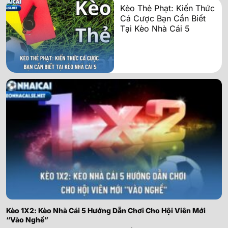
Kèo Thẻ Phạt: Kiến Thức
Cá Cược Bạn Cần Biết
Tại Kèo Nhà Cái 5
Kèo 1X2: Kèo Nhà Cái 5 Hướng Dẫn Chơi Cho Hội Viên Mới
“Vào Nghề”