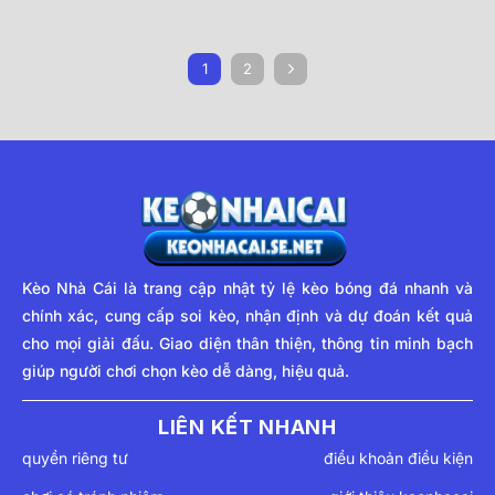
1
2
Kèo Nhà Cái
là trang cập nhật tỷ lệ kèo bóng đá nhanh và
chính xác, cung cấp soi kèo, nhận định và dự đoán kết quả
cho mọi giải đấu. Giao diện thân thiện, thông tin minh bạch
giúp người chơi chọn kèo dễ dàng, hiệu quả.
LIÊN KẾT NHANH
quyền riêng tư
điều khoản điều kiện