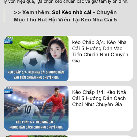
lý vốn hiệu quả, lựa chọn kèo chuẩn xác và giữ tâm lý ổn định.
Cách Đọc Kèo Bóng Đá: Kèo Nhà Cái 5
>> Xem thêm:
Soi Kèo nhà cái
– Chuyên
Hướng Dẫn Kỹ Năng Vào Tiền Chuẩn
Mục Thu Hút Hội Viên Tại Kèo Nhà Cái 5
kèo Chấp 3/4: Kèo Nhà
Cái 5 Hướng Dẫn Vào
Tiền Chuẩn Như Chuyên
Gia
Kèo Chấp 1/4: Kèo Nhà
Cái 5 Hướng Dẫn Cách
Chơi Như Chuyên Gia