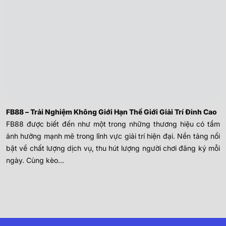
FB88 – Trải Nghiệm Không Giới Hạn Thế Giới Giải Trí Đỉnh Cao
FB88 được biết đến như một trong những thương hiệu có tầm
ảnh hưởng mạnh mẽ trong lĩnh vực giải trí hiện đại. Nền tảng nổi
bật về chất lượng dịch vụ, thu hút lượng người chơi đăng ký mỗi
ngày. Cùng kèo...