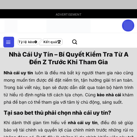
ADVERTISEMENT
Bỏ
qua
nội
dung
Tỷ lệ kèo
Kết quả
Nhà Cái Uy Tín – Bí Quyết Kiểm Tra Từ A
Đến Z Trước Khi Tham Gia
Nhà cái uy tín
luôn là điều mà bất kỳ người tham gia nào cũng
mong muốn tìm được để đặt niềm tin, tận hưởng giải trí an toàn.
Trong bài viết này, bạn sẽ được dẫn dắt qua toàn bộ hành trình
từ hiểu rõ định nghĩa tới cách lựa chọn. Cùng
kèo nhà cái
khám
phá để bạn có thể tham gia với tâm lý chủ động, sáng suốt.
Tại sao bet thủ phải chọn nhà cái uy tín?
Khi dành thời gian tìm hiểu về
nhà cái uy tín
, điều đó sẽ giúp
bảo vệ tài chính và quyền lợi của chính mình trước những rủi ro