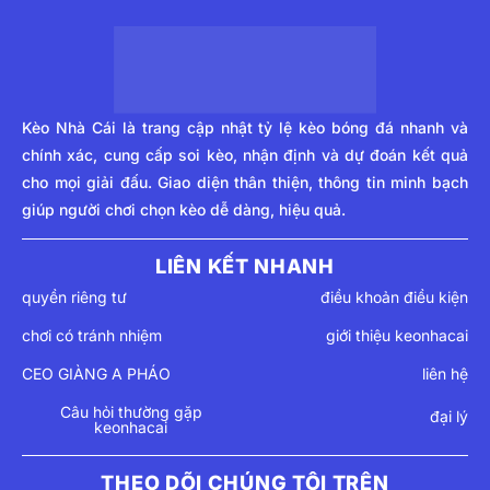
Kèo Nhà Cái
là trang cập nhật tỷ lệ kèo bóng đá nhanh và
chính xác, cung cấp soi kèo, nhận định và dự đoán kết quả
cho mọi giải đấu. Giao diện thân thiện, thông tin minh bạch
giúp người chơi chọn kèo dễ dàng, hiệu quả.
LIÊN KẾT NHANH
quyền riêng tư
điều khoản điều kiện
chơi có tránh nhiệm
giới thiệu keonhacai
CEO GIÀNG A PHÁO
liên hệ
Câu hỏi thường gặp
đại lý
keonhacai
THEO DÕI CHÚNG TÔI TRÊN