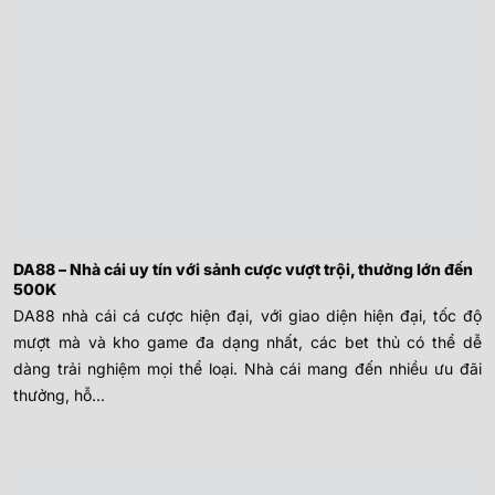
DA88 – Nhà cái uy tín với sảnh cược vượt trội, thưởng lớn đến
500K
DA88 nhà cái cá cược hiện đại, với giao diện hiện đại, tốc độ
mượt mà và kho game đa dạng nhất, các bet thủ có thể dễ
dàng trải nghiệm mọi thể loại. Nhà cái mang đến nhiều ưu đãi
thưởng, hỗ...