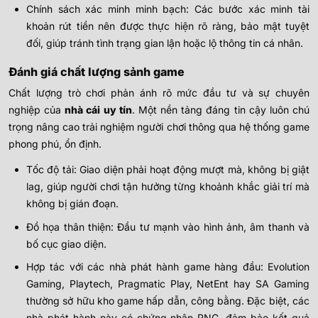
Chính sách xác minh minh bạch: Các bước xác minh tài
khoản rút tiền nên được thực hiện rõ ràng, bảo mật tuyệt
đối, giúp tránh tình trạng gian lận hoặc lộ thông tin cá nhân.
Đánh giá chất lượng sảnh game
Chất lượng trò chơi phản ánh rõ mức đầu tư và sự chuyên
nghiệp của
nhà cái uy tín
. Một nền tảng đáng tin cậy luôn chú
trọng nâng cao trải nghiệm người chơi thông qua hệ thống game
phong phú, ổn định.
Tốc độ tải: Giao diện phải hoạt động mượt mà, không bị giật
lag, giúp người chơi tận hưởng từng khoảnh khắc giải trí mà
không bị gián đoạn.
Đồ họa thân thiện: Đầu tư mạnh vào hình ảnh, âm thanh và
bố cục giao diện.
Hợp tác với các nhà phát hành game hàng đầu: Evolution
Gaming, Playtech, Pragmatic Play, NetEnt hay SA Gaming
thường sở hữu kho game hấp dẫn, công bằng. Đặc biệt, các
nhà phát hành này có chứng nhận RNG, đảm bảo kết quả