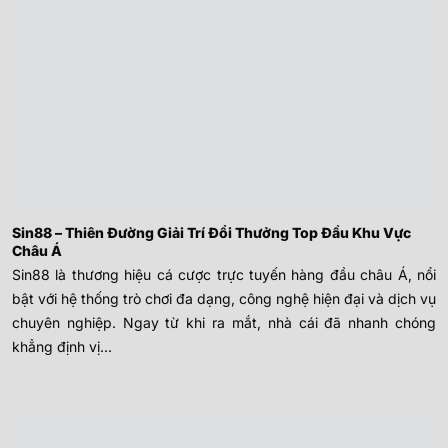
Sin88 – Thiên Đường Giải Trí Đổi Thưởng Top Đầu Khu Vực
Châu Á
Sin88 là thương hiệu cá cược trực tuyến hàng đầu châu Á, nổi
bật với hệ thống trò chơi đa dạng, công nghệ hiện đại và dịch vụ
chuyên nghiệp. Ngay từ khi ra mắt, nhà cái đã nhanh chóng
khẳng định vị...