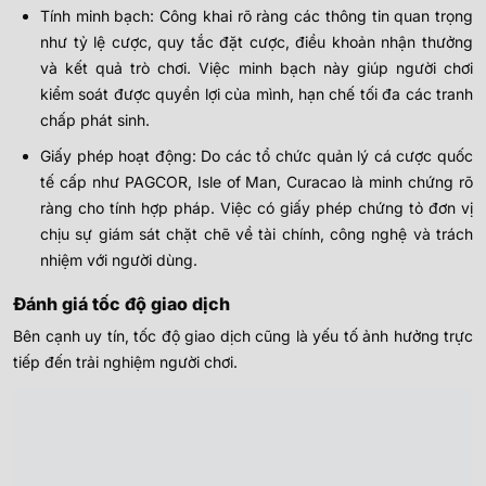
Tính minh bạch: Công khai rõ ràng các thông tin quan trọng
như tỷ lệ cược, quy tắc đặt cược, điều khoản nhận thưởng
và kết quả trò chơi. Việc minh bạch này giúp người chơi
kiểm soát được quyền lợi của mình, hạn chế tối đa các tranh
chấp phát sinh.
Giấy phép hoạt động: Do các tổ chức quản lý cá cược quốc
tế cấp như PAGCOR, Isle of Man, Curacao là minh chứng rõ
ràng cho tính hợp pháp. Việc có giấy phép chứng tỏ đơn vị
chịu sự giám sát chặt chẽ về tài chính, công nghệ và trách
nhiệm với người dùng.
Đánh giá tốc độ giao dịch
Bên cạnh uy tín, tốc độ giao dịch cũng là yếu tố ảnh hưởng trực
tiếp đến trải nghiệm người chơi.