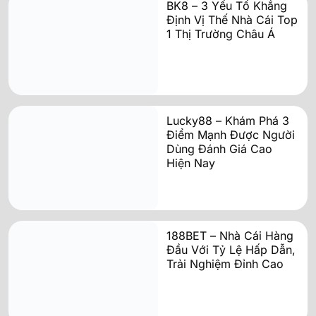
BK8 – 3 Yếu Tố Khẳng
Định Vị Thế Nhà Cái Top
1 Thị Trường Châu Á
Lucky88 – Khám Phá 3
Điểm Mạnh Được Người
Dùng Đánh Giá Cao
Hiện Nay
188BET – Nhà Cái Hàng
Đầu Với Tỷ Lệ Hấp Dẫn,
Trải Nghiệm Đỉnh Cao