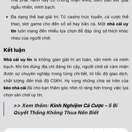
ngẫu nhiên, minh bạch.
Đa dạng thể loại giải trí: Từ casino trực tuyến, cá cược thể
thao, slot game cho đến xổ số hay bắn cá. Một
nhà cái uy
tín
luôn mang đến nhiều lựa chọn để đáp ứng sở thích khác
nhau của người chơi.
Kết luận
Nhà cái uy tín
là không gian giải trí an toàn, văn minh và minh
bạch. Khi tìm đúng địa chỉ đáng tin cậy, người chơi sẽ cảm nhận
được sự chuyên nghiệp trong từng chi tiết, từ tốc độ giao dịch,
chất lượng đến thái độ CSKH. Hy vọng những chia sẻ trên của
kèo nhà cái
đã cho bạn thêm góc nhìn rõ ràng hơn trong việc lựa
chọn sân chơi uy tín.
M88 – Sân Chơi Trực Tuyến Minh Bạch,
>> Xem thêm:
Kinh Nghiệm Cá Cược
– 5 Bí
Bảo Mật Và Chuyên Nghiệp
Quyết Thắng Không Thua Nên Biết