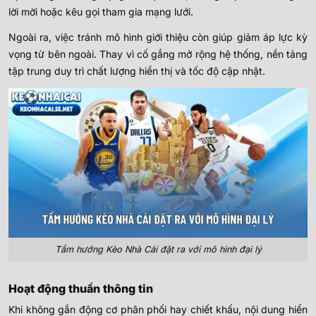
lời mời hoặc kêu gọi tham gia mạng lưới.
Ngoài ra, việc tránh mô hình giới thiệu còn giúp giảm áp lực kỳ
vọng từ bên ngoài. Thay vì cố gắng mở rộng hệ thống, nền tảng
tập trung duy trì chất lượng hiển thị và tốc độ cập nhật.
Tầm hướng Kèo Nhà Cái đặt ra với mô hình đại lý
Hoạt động thuần thông tin
Khi không gắn động cơ phân phối hay chiết khấu, nội dung hiển