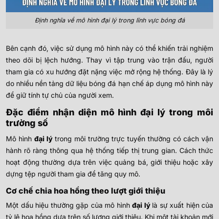
Định nghĩa về mô hình đại lý trong lĩnh vực bóng đá
Bên cạnh đó, việc sử dụng mô hình này có thể khiến trải nghiệm
theo dõi bị lệch hướng. Thay vì tập trung vào trận đấu, người
tham gia có xu hướng đặt nặng việc mở rộng hệ thống. Đây là lý
do nhiều nền tảng dữ liệu bóng đá hạn chế áp dụng mô hình này
để giữ tính tự chủ của người xem.
Đặc điểm nhận diện mô hình đại lý trong môi
trường số
Mô hình
đại lý
trong môi trường trực tuyến thường có cách vận
hành rõ ràng thông qua hệ thống tiếp thị trung gian. Cách thức
hoạt động thường dựa trên việc quảng bá, giới thiệu hoặc xây
dựng tệp người tham gia để tăng quy mô.
Cơ chế chia hoa hồng theo lượt giới thiệu
Một dấu hiệu thường gặp của mô hình
đại lý
là sự xuất hiện của
tỷ lệ hoa hồng dựa trên số lượng giới thiệu. Khi một tài khoản mới