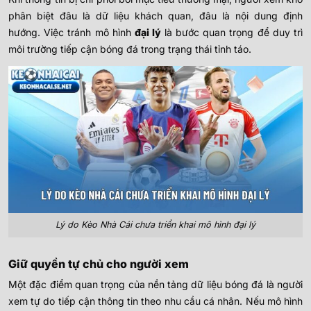
phân biệt đâu là dữ liệu khách quan, đâu là nội dung định
hướng. Việc tránh mô hình
đại lý
là bước quan trọng để duy trì
môi trường tiếp cận bóng đá trong trạng thái tỉnh táo.
Lý do Kèo Nhà Cái chưa triển khai mô hình đại lý
Giữ quyền tự chủ cho người xem
Một đặc điểm quan trọng của nền tảng dữ liệu bóng đá là người
xem tự do tiếp cận thông tin theo nhu cầu cá nhân. Nếu mô hình