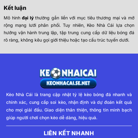
Kết luận
Mô hình
đại lý
thường gắn liền với mục tiêu thương mại và mở
rộng mạng lưới phân phối. Tuy nhiên, Kèo Nhà Cái lựa chọn
hướng vận hành trung lập, tập trung cung cấp dữ liệu bóng đá
rõ ràng, không kêu gọi giới thiệu hoặc tạo cấu trúc tuyến dưới.
Kèo Nhà Cái
là trang cập nhật tỷ lệ kèo bóng đá nhanh và
chính xác, cung cấp soi kèo, nhận định và dự đoán kết quả
cho mọi giải đấu. Giao diện thân thiện, thông tin minh bạch
giúp người chơi chọn kèo dễ dàng, hiệu quả.
LIÊN KẾT NHANH