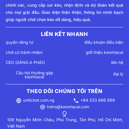
chính xác, cung cấp soi kèo, nhận định và dự đoán kết quả
cho mọi giải đấu. Giao diện thân thiện, thông tin minh bạch
giúp người chơi chọn kèo dễ dàng, hiệu quả.
LIÊN KẾT NHANH
quyền riêng tư
điều khoản điều kiện
chơi có tránh nhiệm
giới thiệu keonhacai
CEO GIÀNG A PHÁO
liên hệ
Câu hỏi thường gặp
đại lý
keonhacai
THEO DÕI CHÚNG TÔI TRÊN
uniticket.com.ng
+84 333 666 999
hotro@keonhacai.com
109 Nguyễn Minh Châu, Phú Trung, Tân Phú, Hồ Chí Minh,
Việt Nam