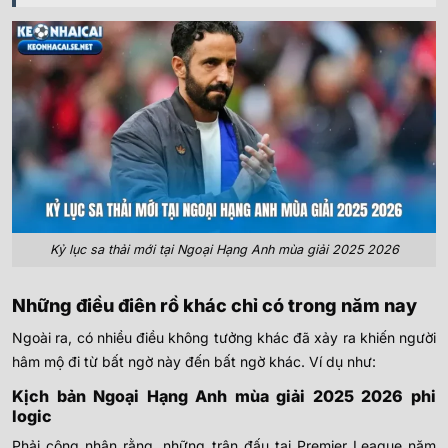
Kỷ lục sa thải mới tại Ngoại Hạng Anh mùa giải 2025 2026
Những điều điên rồ khác chỉ có trong năm nay
Ngoài ra, có nhiều điều không tưởng khác đã xảy ra khiến người
hâm mộ đi từ bất ngờ này đến bất ngờ khác. Ví dụ như:
Kịch bản Ngoại Hạng Anh mùa giải 2025 2026 phi
logic
Phải công nhận rằng, những trận đấu tại Premier League năm