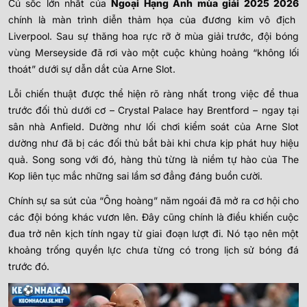
Cú sốc lớn nhất của
Ngoại Hạng Anh mùa giải 2025 2026
chính là màn trình diễn thảm họa của đương kim vô địch
Liverpool. Sau sự thăng hoa rực rỡ ở mùa giải trước, đội bóng
vùng Merseyside đã rơi vào một cuộc khủng hoảng “không lối
thoát” dưới sự dẫn dắt của Arne Slot.
Lỗi chiến thuật được thể hiện rõ ràng nhất trong việc để thua
trước đối thủ dưới cơ – Crystal Palace hay Brentford – ngay tại
sân nhà Anfield. Dường như lối chơi kiểm soát của Arne Slot
dường như đã bị các đối thủ bắt bài khi chưa kịp phát huy hiệu
quả. Song song với đó, hàng thủ từng là niềm tự hào của The
Kop liên tục mắc những sai lầm sơ đẳng đáng buồn cười.
Chính sự sa sút của “Ông hoàng” năm ngoái đã mở ra cơ hội cho
các đội bóng khác vươn lên. Đây cũng chính là điều khiến cuộc
đua trở nên kịch tính ngay từ giai đoạn lượt đi. Nó tạo nên một
khoảng trống quyền lực chưa từng có trong lịch sử bóng đá
trước đó.