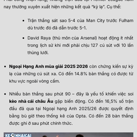
nay thường xuyên xuất hiện những kết quả “kỳ lạ”. Cụ thể:
Trận thắng sát sao 5-4 của Man City trước Fulham
dù trước đó đã dẫn trước 5-1.
David Raya (thủ môn của Arsenal) hoạt động ít nhất
trong lịch sử khi mới phải chịu 127 cú sút với 10 lần
thủng lưới.
Ngoại Hạng Anh mùa giải 2025 2026
còn chứng kiến sự kỳ
lạ của những cú sút xa. Có đến 14.8% bàn thắng có được từ
khu vực ngoài vòng cấm.
Nhiều bàn thắng sau phút 90 – đây là yếu tố khiến việc soi
kèo nhà cái châu Âu
gặp biến động. Có đến 16,5% số trận
đấu đã qua tại Ngoại hạng Anh 2025/26 được quyết định
bằng bù giờ theo thống kê của Opta. Có đến 28 bàn thắng
được ghi ở sau phút chính thức.