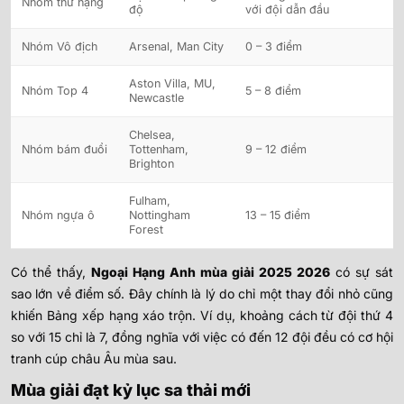
Nhóm thứ hạng
độ
với đội dẫn đầu
Nhóm Vô địch
Arsenal, Man City
0 – 3 điểm
Aston Villa, MU,
Nhóm Top 4
5 – 8 điểm
Newcastle
Chelsea,
Nhóm bám đuổi
Tottenham,
9 – 12 điểm
Brighton
Fulham,
Nhóm ngựa ô
Nottingham
13 – 15 điểm
Forest
Có thể thấy,
Ngoại Hạng Anh mùa giải 2025 2026
có sự sát
sao lớn về điểm số. Đây chính là lý do chỉ một thay đổi nhỏ cũng
khiến Bảng xếp hạng xáo trộn. Ví dụ, khoảng cách từ đội thứ 4
so với 15 chỉ là 7, đồng nghĩa với việc có đến 12 đội đều có cơ hội
tranh cúp châu Âu mùa sau.
Mùa giải đạt kỷ lục sa thải mới