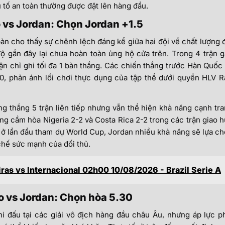
 tố an toàn thường được đặt lên hàng đầu.
o vs Jordan: Chọn Jordan +1.5
àn cho thấy sự chênh lệch đáng kể giữa hai đội về chất lượng 
độ gần đây lại chưa hoàn toàn ủng hộ cửa trên. Trong 4 trận 
rận chỉ ghi tối đa 1 bàn thắng. Các chiến thắng trước Hàn Quốc
-0, phản ánh lối chơi thực dụng của tập thể dưới quyền HLV R
g thắng 5 trận liên tiếp nhưng vẫn thể hiện khả năng cạnh tr
ng cầm hòa Nigeria 2-2 và Costa Rica 2-2 trong các trận giao 
 ở lần đầu tham dự World Cup, Jordan nhiều khả năng sẽ lựa c
chế sức mạnh của đối thủ.
ras vs Internacional 02h00 10/08/2026 - Brazil Serie A
o vs Jordan: Chọn hòa 5.30
i đấu tại các giải vô địch hàng đầu châu Âu, nhưng áp lực p