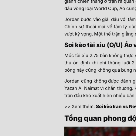
giành chiến thắng ở trận ra quân 
đầu vòng loại World Cup, Áo cũng
Jordan bước vào giải đấu với tâm 
Chính sự thoải mái về tâm lý cùn
vượt kỳ vọng. Một thế trận giằng 
Soi kèo tài xỉu (O/U) Áo
Mốc tài xỉu 2.75 bàn không thực 
thủ ổn định khi chỉ thủng lưới 2
bóng này cũng không quá bùng nổ k
Jordan cũng không được đánh giá
Yazan Al Naimat vì chấn thương. K
trận đấu khó xuất hiện nhiều bàn
>> Xem thêm:
Soi kèo Iran vs 
Tổng quan phong đô