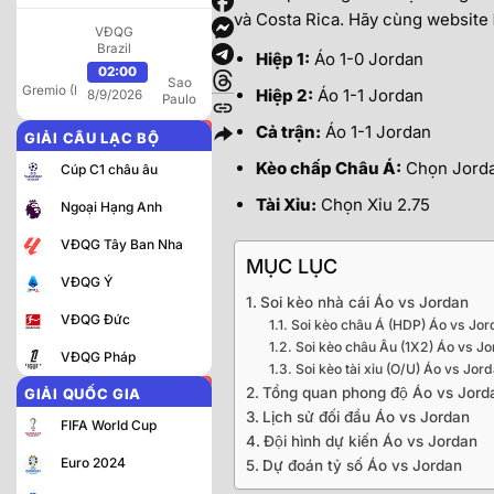
và Costa Rica. Hãy cùng website
VĐQG
Brazil
Hiệp 1:
Áo 1-0 Jordan
02:00
Sao
Gremio (RS)
Hiệp 2:
Áo 1-1 Jordan
8/9/2026
Paulo
Cả trận:
Áo 1-1 Jordan
GIẢI CÂU LẠC BỘ
Kèo chấp Châu Á:
Chọn Jorda
Cúp C1 châu âu
Tài Xỉu:
Chọn Xỉu 2.75
Ngoại Hạng Anh
VĐQG Tây Ban Nha
MỤC LỤC
VĐQG Ý
Soi kèo nhà cái Áo vs Jordan
VĐQG Đức
Soi kèo châu Á (HDP) Áo vs Jor
Soi kèo châu Âu (1X2) Áo vs Jo
VĐQG Pháp
Soi kèo tài xỉu (O/U) Áo vs Jor
Tổng quan phong độ Áo vs Jord
GIẢI QUỐC GIA
Lịch sử đối đầu Áo vs Jordan
FIFA World Cup
Đội hình dự kiến Áo vs Jordan
Euro 2024
Dự đoán tỷ số Áo vs Jordan