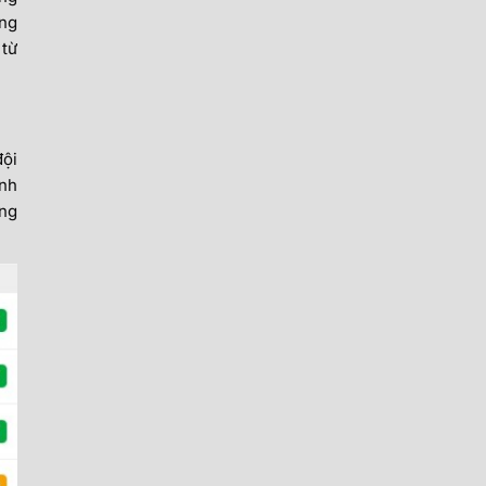
ùng
 từ
đội
ình
ung