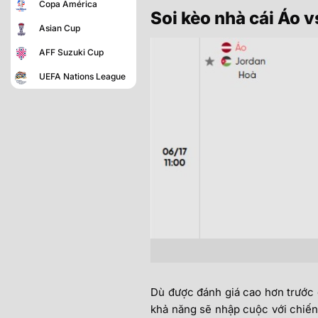
Copa América
Soi kèo nhà cái Áo 
Asian Cup
AFF Suzuki Cup
UEFA Nations League
Dù được đánh giá cao hơn trước g
khả năng sẽ nhập cuộc với chiến