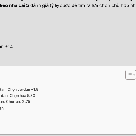
keo nha cai 5
đánh giá tỷ lệ cược để tìm ra lựa chọn phù hợp nh
n +1.5
dan: Chọn Jordan +1.5
rdan: Chọn hòa 5.30
dan: Chọn xỉu 2.75
an