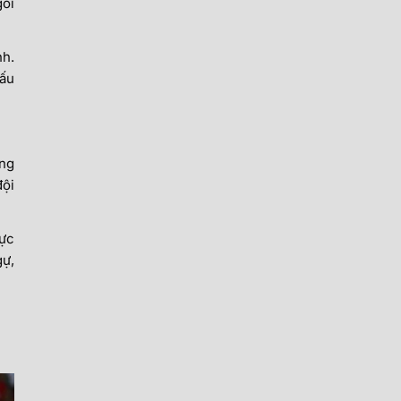
gôi
nh.
đấu
àng
đội
lực
gự,