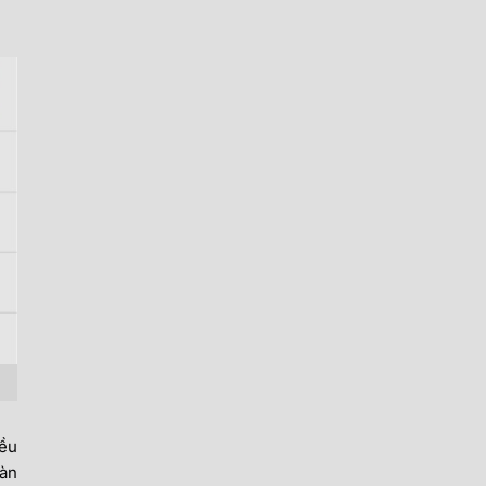
iều
màn