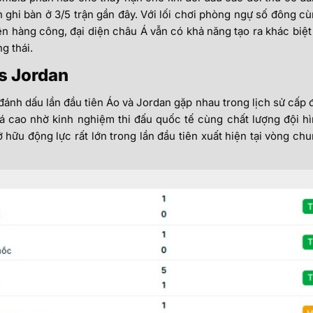
 ghi bàn ở 3/5 trận gần đây. Với lối chơi phòng ngự số đông c
 hàng công, đại diện châu Á vẫn có khả năng tạo ra khác biệt
g thái.
vs Jordan
 đánh dấu lần đầu tiên Áo và Jordan gặp nhau trong lịch sử cấp 
á cao nhờ kinh nghiệm thi đấu quốc tế cùng chất lượng đội h
sở hữu động lực rất lớn trong lần đầu tiên xuất hiện tại vòng ch