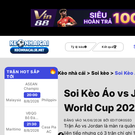
Bỏ
qua
Tỷ lệ kèo
Kết quả
nội
dung
TRẬN HOT SẮP
Kèo nhà cái
>
Soi kèo
>
Soi Kèo
TỚI
ASEAN
Championship
Soi Kèo Áo vs 
20:00
Malaysia
Philippines
8/8/2026
World Cup 20
VĐQG
Bồ Đào
ĐĂNG VÀO
14/06/2026
BỞI
EDITOR0SEO
Nha
21:30
Trận Áo vs Jordan là màn ra quân 
Casa Pia
Maritimo
8/8/2026
AC
liên tiếp nhưng có 3 trận chỉ ghi