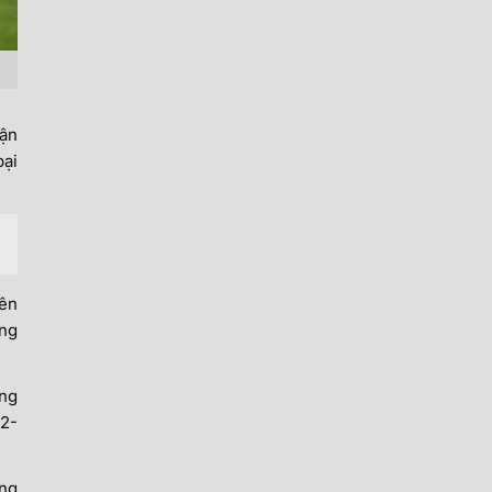
rận
bại
iên
óng
ông
 2-
ẳng