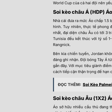
World Cup của cả hai đội nên yếu
Soi kèo châu Á (HDP) Á
Nhà cái đưa ra mức Áo chấp 1.5 b
hình. Tuy nhiên, thực tế phong 
nhất, đại diện châu Âu có tới 3 t
Tunisia đều kết thúc với tỷ số 1
Rangnick.
Bên kia chiến tuyến, Jordan khôn
đáng ghi nhận. Đội bóng Tây Á từ
gần đây. Với mục tiêu giành điểm
cách tiếp cận thận trọng để hạn 
ĐỌC THÊM:
Soi Kèo Palmei
Soi kèo châu Âu (1X2) Á
Áo sở hữu nhiều cầu thủ đang th