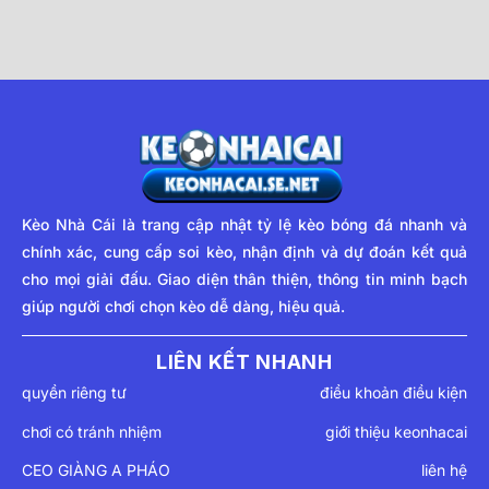
Kèo Nhà Cái
là trang cập nhật tỷ lệ kèo bóng đá nhanh và
chính xác, cung cấp soi kèo, nhận định và dự đoán kết quả
cho mọi giải đấu. Giao diện thân thiện, thông tin minh bạch
giúp người chơi chọn kèo dễ dàng, hiệu quả.
LIÊN KẾT NHANH
quyền riêng tư
điều khoản điều kiện
chơi có tránh nhiệm
giới thiệu keonhacai
CEO GIÀNG A PHÁO
liên hệ