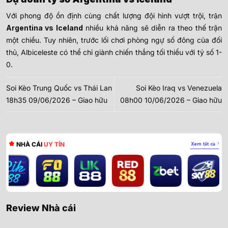
Với phong độ ổn định cùng chất lượng đội hình vượt trội, trận
Argentina vs Iceland
nhiều khả năng sẽ diễn ra theo thế trận
một chiều. Tuy nhiên, trước lối chơi phòng ngự số đông của đối
thủ, Albiceleste có thể chỉ giành chiến thắng tối thiểu với tỷ số 1-
0.
Soi Kèo Trung Quốc vs Thái Lan
Soi Kèo Iraq vs Venezuela
18h35 09/06/2026 – Giao hữu
08h00 10/06/2026 – Giao hữu
NHÀ CÁI
UY TÍN
Xem tất cả
Review Nhà cái