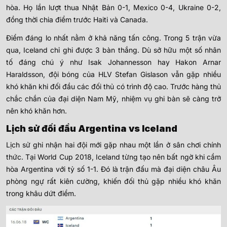
hòa. Họ lần lượt thua Nhật Bản 0-1, Mexico 0-4, Ukraine 0-2,
đồng thời chia điểm trước Haiti và Canada.
Điểm đáng lo nhất nằm ở khả năng tấn công. Trong 5 trận vừa
qua, Iceland chỉ ghi được 3 bàn thắng. Dù sở hữu một số nhân
tố đáng chú ý như Isak Johannesson hay Hakon Arnar
Haraldsson, đội bóng của HLV Stefan Gislason vẫn gặp nhiều
khó khăn khi đối đầu các đối thủ có trình độ cao. Trước hàng thủ
chắc chắn của đại diện Nam Mỹ, nhiệm vụ ghi bàn sẽ càng trở
nên khó khăn hơn.
Lịch sử đối đầu Argentina vs Iceland
Lịch sử ghi nhận hai đội mới gặp nhau một lần ở sân chơi chính
thức. Tại World Cup 2018, Iceland từng tạo nên bất ngờ khi cầm
hòa Argentina với tỷ số 1-1. Đó là trận đấu mà đại diện châu Âu
phòng ngự rất kiên cường, khiến đối thủ gặp nhiều khó khăn
trong khâu dứt điểm.