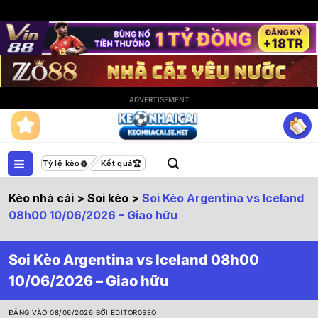
ADVERTISEMENT
Bỏ
qua
nội
dung
Tỷ lệ kèo
Kết quả
Kèo nhà cái
>
Soi kèo
>
Soi Kèo Argentina vs Iceland
08h00 10/06/2026 – Giao hữu
Soi Kèo Argentina vs Iceland 08h00
10/06/2026 – Giao hữu
ĐĂNG VÀO
08/06/2026
BỞI
EDITOR0SEO