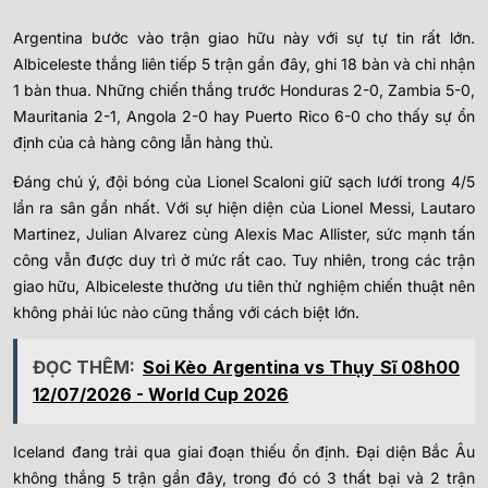
Argentina bước vào trận giao hữu này với sự tự tin rất lớn.
Albiceleste thắng liên tiếp 5 trận gần đây, ghi 18 bàn và chỉ nhận
1 bàn thua. Những chiến thắng trước Honduras 2-0, Zambia 5-0,
Mauritania 2-1, Angola 2-0 hay Puerto Rico 6-0 cho thấy sự ổn
định của cả hàng công lẫn hàng thủ.
Đáng chú ý, đội bóng của Lionel Scaloni giữ sạch lưới trong 4/5
lần ra sân gần nhất. Với sự hiện diện của Lionel Messi, Lautaro
Martinez, Julian Alvarez cùng Alexis Mac Allister, sức mạnh tấn
công vẫn được duy trì ở mức rất cao. Tuy nhiên, trong các trận
giao hữu, Albiceleste thường ưu tiên thử nghiệm chiến thuật nên
không phải lúc nào cũng thắng với cách biệt lớn.
ĐỌC THÊM:
Soi Kèo Argentina vs Thụy Sĩ 08h00
12/07/2026 - World Cup 2026
Iceland đang trải qua giai đoạn thiếu ổn định. Đại diện Bắc Âu
không thắng 5 trận gần đây, trong đó có 3 thất bại và 2 trận