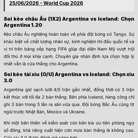
25/06/2026 - World Cup 2026
Soi kèo châu Âu (1X2) Argentina vs Iceland: Chọn
Argentina 1.20
Kèo châu Âu nghiêng hoàn toàn về phía đội bóng xứ Tango. Sự
khác biệt về chất lượng nhân sự, kinh nghiệm thi đấu quốc tế và
vị trí trên bảng xếp hạng FIFA giúp đại diện Nam Mỹ vượt trội
đối thủ ở mọi khía cạnh. Chuyên gia nhận định lựa chọn hợp lý
nhất vẫn là cửa thắng cho Argentina.
Soi kèo tài xỉu (O/U) Argentina vs Iceland: Chọn xỉu
3.0
Argentina giữ sạch lưới 4/5 trận gần nhất, đồng thời có 3 trận
kết thúc với tối đa 2 bàn thắng. Bên phía Iceland, hàng công chỉ
ghi 3 bàn trong 5 lần ra sân vừa qua. Đội bóng Bắc Âu cũng tịt
ngòi trước Nhật Bản, Mexico và Ukraine.
Khi một bên thiên về kiểm soát còn bên kia ưu tiên phòng ngự
số đông, khả năng xuất hiện cơn mưa bàn thắng là không cao.
Cửa xỉu 3.0 được đánh giá sáng hơn.