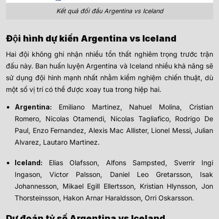
Kết quả đối đầu Argentina vs Iceland
Đội hình dự kiến Argentina vs Iceland
Hai đội không ghi nhận nhiều tổn thất nghiêm trọng trước trận
đấu này. Ban huấn luyện Argentina và Iceland nhiều khả năng sẽ
sử dụng đội hình mạnh nhất nhằm kiểm nghiệm chiến thuật, dù
một số vị trí có thể được xoay tua trong hiệp hai.
Argentina:
Emiliano Martinez, Nahuel Molina, Cristian
Romero, Nicolas Otamendi, Nicolas Tagliafico, Rodrigo De
Paul, Enzo Fernandez, Alexis Mac Allister, Lionel Messi, Julian
Alvarez, Lautaro Martinez.
Iceland:
Elias Olafsson, Alfons Sampsted, Sverrir Ingi
Ingason, Victor Palsson, Daniel Leo Gretarsson, Isak
Johannesson, Mikael Egill Ellertsson, Kristian Hlynsson, Jon
Thorsteinsson, Hakon Arnar Haraldsson, Orri Oskarsson.
Dự đoán tỷ số Argentina vs Iceland