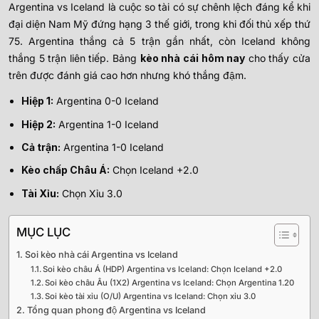
Argentina vs Iceland là cuộc so tài có sự chênh lệch đáng kể khi
đại diện Nam Mỹ đứng hạng 3 thế giới, trong khi đối thủ xếp thứ
75. Argentina thắng cả 5 trận gần nhất, còn Iceland không
thắng 5 trận liên tiếp. Bảng
kèo nhà cái hôm nay
cho thấy cửa
trên được đánh giá cao hơn nhưng khó thắng đậm.
Hiệp 1:
Argentina 0-0 Iceland
Hiệp 2:
Argentina 1-0 Iceland
Cả trận:
Argentina 1-0 Iceland
Kèo chấp Châu Á:
Chọn Iceland +2.0
Tài Xỉu:
Chọn Xỉu 3.0
MỤC LỤC
Soi kèo nhà cái Argentina vs Iceland
Soi kèo châu Á (HDP) Argentina vs Iceland: Chọn Iceland +2.0
Soi kèo châu Âu (1X2) Argentina vs Iceland: Chọn Argentina 1.20
Soi kèo tài xỉu (O/U) Argentina vs Iceland: Chọn xỉu 3.0
Tổng quan phong độ Argentina vs Iceland